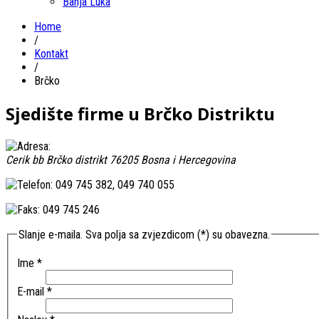
Banja Luka
Home
/
Kontakt
/
Brčko
Sjedište firme u Brčko Distriktu
Cerik bb
Brčko distrikt
76205
Bosna i Hercegovina
049 745 382, 049 740 055
049 745 246
Slanje e-maila. Sva polja sa zvjezdicom (*) su obavezna.
Ime
*
E-mail
*