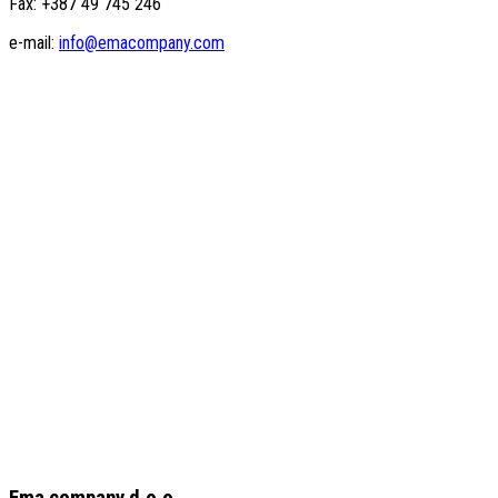
Fax: +387 49 745 246
e-mail:
info@emacompany.com
Ema company d.o.o.